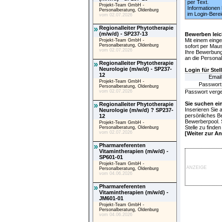
per Text.
Projekt-Team GmbH -
Informationen 
Personalberatung, Oldenburg
im Login-Berei
vom 02.07.2026
»
Regionalleiter Phytotherapie
(m/w/d) - SP237-13
Bewerben leic
Mit einem eing
Projekt-Team GmbH -
Personalberatung, Oldenburg
sofort per Maus
vom 02.07.2026
Ihre Bewerbung 
an die Personal
»
Regionalleiter Phytotherapie
Neurologie (m/w/d) - SP237-
Login für Ste
12
Email
Projekt-Team GmbH -
Passwort
Personalberatung, Oldenburg
vom 02.07.2026
Passwort verg
Sie suchen ein
»
Regionalleiter Phytotherapie
Inserieren Sie
Neurologie (m/w/d) ? SP237-
persönliches Be
12
Bewerberpool. 
Projekt-Team GmbH -
Stelle zu finden
Personalberatung, Oldenburg
vom 02.07.2026
[
Weiter zur An
»
Pharmareferenten
Vitamintherapien (m/w/d) -
SP601-01
Projekt-Team GmbH -
ANZEIGE
Personalberatung, Oldenburg
vom 04.06.2026
»
Pharmareferenten
Vitamintherapien (m/w/d) -
JM601-01
Projekt-Team GmbH -
Personalberatung, Oldenburg
vom 04.06.2026