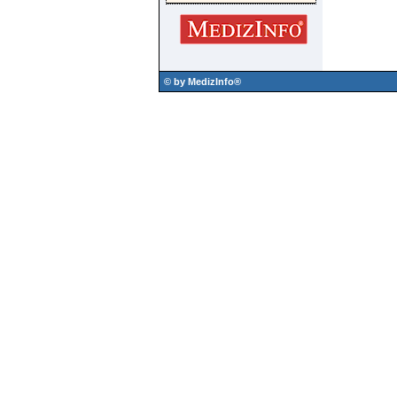
© by MedizInfo®