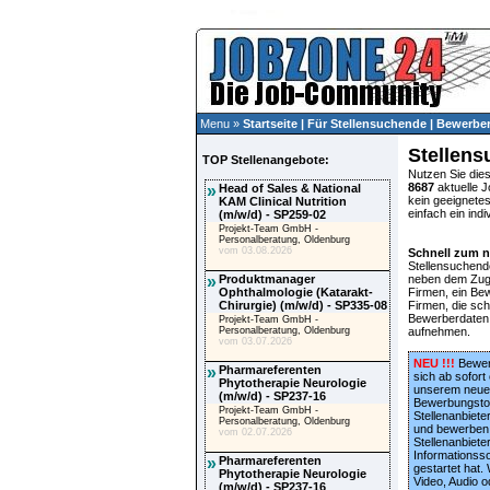
Menu »
Startseite
|
Für Stellensuchende
|
Bewerber
Stellen
TOP Stellenangebote:
Nutzen Sie dies
8687
aktuelle 
»
Head of Sales & National
kein geeignetes
KAM Clinical Nutrition
einfach ein indi
(m/w/d) - SP259-02
Projekt-Team GmbH -
Personalberatung, Oldenburg
vom 03.08.2026
Schnell zum 
Stellensuchend
»
Produktmanager
neben dem Zug
Ophthalmologie (Katarakt-
Firmen, ein Bew
Chirurgie) (m/w/d) - SP335-08
Firmen, die sch
Bewerberdaten 
Projekt-Team GmbH -
Personalberatung, Oldenburg
aufnehmen.
vom 03.07.2026
NEU !!!
Bewer
»
Pharmareferenten
sich ab sofort
Phytotherapie Neurologie
unserem neue
(m/w/d) - SP237-16
Bewerbungstoo
Projekt-Team GmbH -
Stellenanbiete
Personalberatung, Oldenburg
und bewerben,
vom 02.07.2026
Stellenanbiete
Informationss
»
Pharmareferenten
gestartet hat.
Phytotherapie Neurologie
Video, Audio o
(m/w/d) - SP237-16