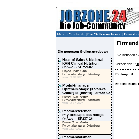
Menu »
Startseite
|
Für Stellensuchende
|
Bewerber
Firmend
Die neuesten Stellenangebote:
Sie befinden si
»
Head of Sales & National
KAM Clinical Nutrition
Verzeichnis: /
Ha
(m/w/d) - SP259-02
Projekt-Team GmbH -
Einträge: 0
Personalberatung, Oldenburg
vom 03.08.2026
Es sind keine 
»
Produktmanager
Ophthalmologie (Katarakt-
Chirurgie) (m/w/d) - SP335-08
Projekt-Team GmbH -
Personalberatung, Oldenburg
vom 03.07.2026
»
Pharmareferenten
Phytotherapie Neurologie
(m/w/d) - SP237-16
Projekt-Team GmbH -
Personalberatung, Oldenburg
vom 02.07.2026
»
Pharmareferenten