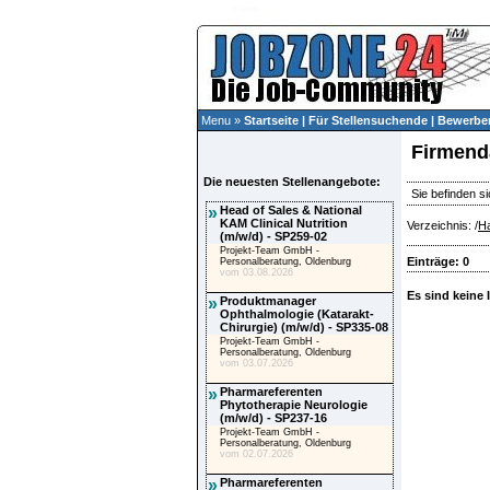
Menu »
Startseite
|
Für Stellensuchende
|
Bewerber
Firmend
Die neuesten Stellenangebote:
Sie befinden si
»
Head of Sales & National
KAM Clinical Nutrition
Verzeichnis: /
Ha
(m/w/d) - SP259-02
Projekt-Team GmbH -
Einträge: 0
Personalberatung, Oldenburg
vom 03.08.2026
Es sind keine 
»
Produktmanager
Ophthalmologie (Katarakt-
Chirurgie) (m/w/d) - SP335-08
Projekt-Team GmbH -
Personalberatung, Oldenburg
vom 03.07.2026
»
Pharmareferenten
Phytotherapie Neurologie
(m/w/d) - SP237-16
Projekt-Team GmbH -
Personalberatung, Oldenburg
vom 02.07.2026
»
Pharmareferenten