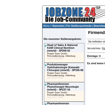
Menu »
Startseite
|
Für Stellensuchende
|
Bewerber
Firmend
Die neuesten Stellenangebote:
Sie befinden si
»
Head of Sales & National
KAM Clinical Nutrition
Verzeichnis: /
Ha
(m/w/d) - SP259-02
Projekt-Team GmbH -
Einträge: 0
Personalberatung, Oldenburg
vom 03.08.2026
Es sind keine 
»
Produktmanager
Ophthalmologie (Katarakt-
Chirurgie) (m/w/d) - SP335-08
Projekt-Team GmbH -
Personalberatung, Oldenburg
vom 03.07.2026
»
Pharmareferenten
Phytotherapie Neurologie
(m/w/d) - SP237-16
Projekt-Team GmbH -
Personalberatung, Oldenburg
vom 02.07.2026
»
Pharmareferenten