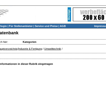
login
|
Für Stellenanbieter
|
Service und Preise
|
AGB
Impress
atenbank
ch hier:
Kategorien
uptverzeichnis
/
Industrie & Fertigung
/
Umwelttechnik
/
Informationen in dieser Rubrik eingetragen